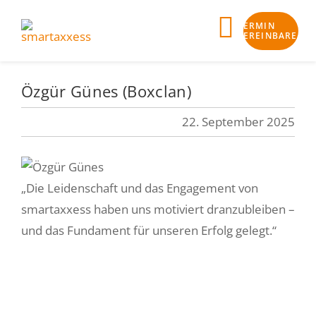
Skip
TERMIN
to
Toggle
VEREINBAREN
content
Navigat
Özgür Günes (Boxclan)
Business-Check
22. September 2025
Klarheit
Bankfähigkeit
„Die Leidenschaft und das Engagement von
Finanzierung
smartaxxess haben uns motiviert dranzubleiben –
und das Fundament für unseren Erfolg gelegt.“
Begleitung
smartaxxess Angebot
Aktuelles