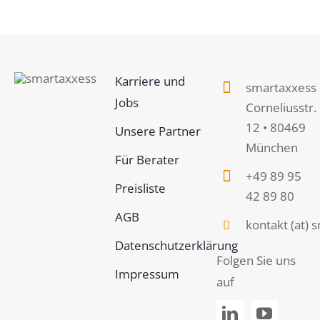
Über uns
Login smartakte
Karriere und
smartaxxess
Jobs
Corneliusstr.
12 • 80469
Unsere Partner
München
Für Berater
+49 89 95
Preisliste
42 89 80
AGB
kontakt (at)
Datenschutzerklärung
Folgen Sie uns
Impressum
auf