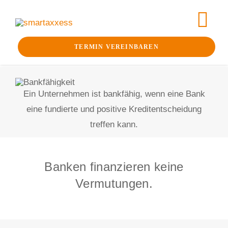
Skip
to
Tog
content
TERMIN VEREINBAREN
Nav
Business-Check
Ein Unternehmen ist bankfähig, wenn eine Bank
Klarheit
eine fundierte und positive Kreditentscheidung
Bankfähigkeit
treffen kann.
Finanzierung
Banken finanzieren keine
Begleitung
Vermutungen.
smartaxxess An
Aktuelles