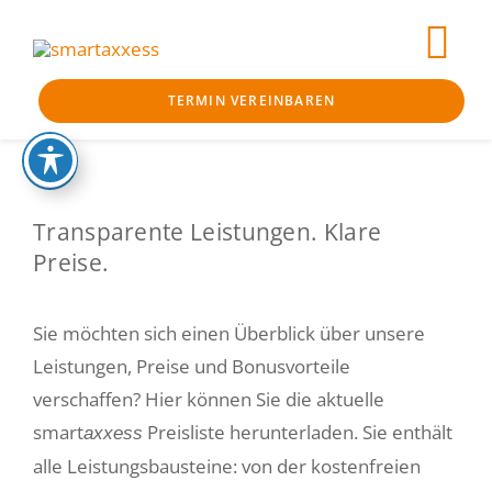
Skip
to
Tog
content
TERMIN VEREINBAREN
Nav
Business-Che
Klarheit
Transparente Leistungen. Klare
Preise.
Bankfähigkeit
Finanzierung
Sie möchten sich einen Überblick über unsere
Leistungen, Preise und Bonusvorteile
Begleitung
verschaffen? Hier können Sie die aktuelle
smartaxxess 
smart
Preisliste herunterladen. Sie enthält
axxess
alle Leistungsbausteine: von der kostenfreien
Aktuelles