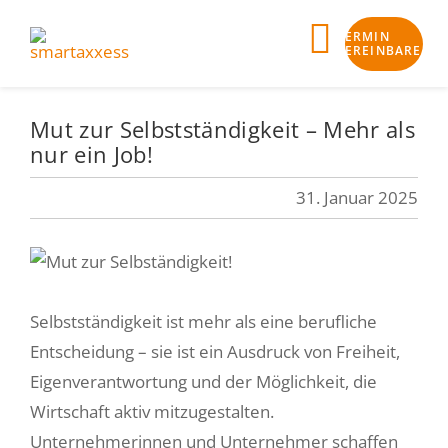
Skip
TERMIN
to
Toggle
VEREINBAREN
content
Navigat
Mut zur Selbstständigkeit – Mehr als
Business-Check
nur ein Job!
Klarheit
31. Januar 2025
Bankfähigkeit
Finanzierung
Selbstständigkeit ist mehr als eine berufliche
Begleitung
Entscheidung – sie ist ein Ausdruck von Freiheit,
Eigenverantwortung und der Möglichkeit, die
smartaxxess Angebot
Wirtschaft aktiv mitzugestalten.
Unternehmerinnen und Unternehmer schaffen
Aktuelles