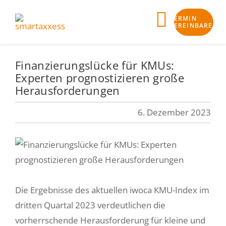
Skip
TERMIN
to
Toggle
VEREINBAREN
content
Navigat
Finanzierungslücke für KMUs:
Business-Check
Experten prognostizieren große
Herausforderungen
Klarheit
6. Dezember 2023
Bankfähigkeit
Finanzierung
Begleitung
Die Ergebnisse des aktuellen iwoca KMU-Index im
smartaxxess Angebot
dritten Quartal 2023 verdeutlichen die
vorherrschende Herausforderung für kleine und
Aktuelles