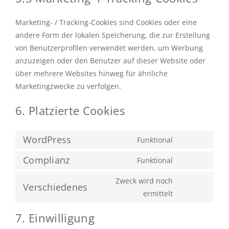
Marketing- / Tracking-Cookies sind Cookies oder eine
andere Form der lokalen Speicherung, die zur Erstellung
von Benutzerprofilen verwendet werden, um Werbung
anzuzeigen oder den Benutzer auf dieser Website oder
über mehrere Websites hinweg für ähnliche
Marketingzwecke zu verfolgen.
6. Platzierte Cookies
WordPress
Funktional
Consent
to
Complianz
Funktional
Consent
service
to
Zweck wird noch
wordpress
Verschiedenes
service
Consent
ermittelt
complianz
to
7. Einwilligung
service