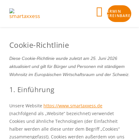
Skip
TERMIN
to
Toggle
VEREINBAREN
content
Navigat
Business-Check
Cookie-Richtlinie
Klarheit
Diese Cookie-Richtlinie wurde zuletzt am 25. Juni 2026
aktualisiert und gilt für Bürger und Personen mit ständigem
Bankfähigkeit
Wohnsitz im Europäischen Wirtschaftsraum und der Schweiz.
1. Einführung
Finanzierung
Begleitung
Unsere Website
https://www.smartaxxess.de
(nachfolgend als „Website“ bezeichnet) verwendet
smartaxxess Angebot
Cookies und ähnliche Technologien (der Einfachheit
halber werden alle diese unter dem Begriff „Cookies“
Aktuelles
zusammengefasst). Cookies werden außerdem von uns