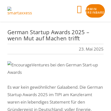
Skip
TERMIN
to
Toggle
VEREINBAREN
content
Navigat
German Startup Awards 2025 –
Business-Check
wenn Mut auf Machen trifft
Klarheit
23. Mai 2025
Bankfähigkeit
Finanzierung
Begleitung
Es war kein gewöhnlicher Galaabend. Die German
Startup Awards 2025 im TIPI am Kanzleramt
smartaxxess Angebot
waren ein lebendiges Statement für den
Gründergeist in Deutschland: voller Energie,
Aktuelles